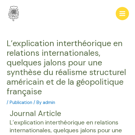
Skip
Post
Main
to
navigation
Men
content
L’explication interthéorique en
relations internationales,
quelques jalons pour une
synthèse du réalisme structurel
américain et de la géopolitique
française
/
Publication
/ By
admin
Journal Article
L’explication interthéorique en relations
internationales, quelques jalons pour une