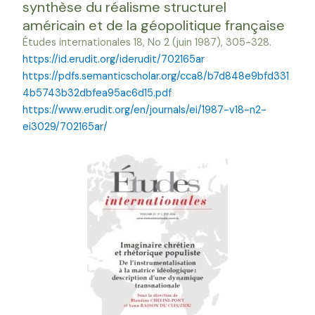
synthèse du réalisme structurel
américain et de la géopolitique française
Études internationales 18, No 2 (juin 1987), 305-328.
https://id.erudit.org/iderudit/702165ar
https://pdfs.semanticscholar.org/cca8/b7d848e9bfd331
4b5743b32dbfea95ac6d15.pdf
https://www.erudit.org/en/journals/ei/1987-v18-n2-
ei3029/702165ar/