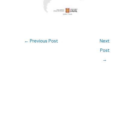
←
Previous Post
Next
Post
→
Publications
Outreach
Teaching
About
Contact